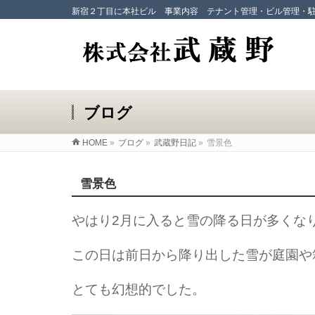
新宿２丁目に本社ビル 事業内容 テナント管理・ビル管理・
ブログ
HOME
»
ブログ
»
武蔵野日記
»
雪景色
雪景色
やはり2月に入ると雪の降る日が多くな
この日は前日から降り出した雪が庭園や
とても幻想的でした。