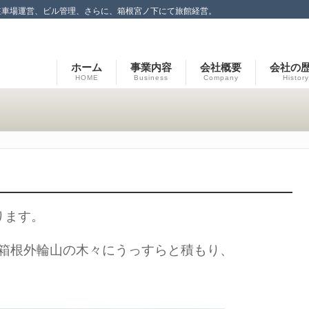
駐車場運営、ビル管理、さらに、箱根宮ノ下にて旅館経営。
ホーム
事業内容
会社概要
会社の
HOME
Business
Company
History
ります。
箱根外輪山の木々にうっすらと積もり、