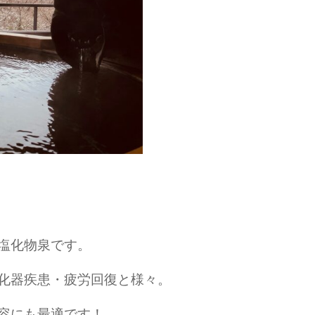
塩化物泉です。
化器疾患・疲労回復と様々。
容にも最適です！