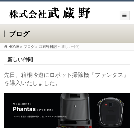
ブログ
HOME
»
ブログ
»
武蔵野日記
»
新しい仲間
新しい仲間
先日、箱根吟遊にロボット掃除機『ファンタス』
を導入いたしました。