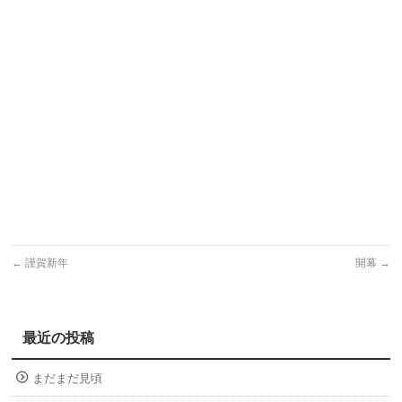
←
謹賀新年
開幕
→
最近の投稿
まだまだ見頃