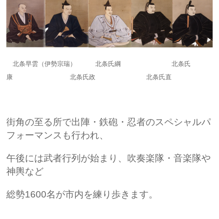
北条早雲（伊勢宗瑞） 北条氏綱 北条氏
康 北条氏政 北条氏直
街角の至る所で出陣・鉄砲・忍者のスペシャルパ
フォーマンスも行われ、
午後には武者行列が始まり、吹奏楽隊・音楽隊や
神輿など
総勢1600名が市内を練り歩きます。