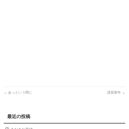
←
あっという間に
謹賀新年
→
最近の投稿