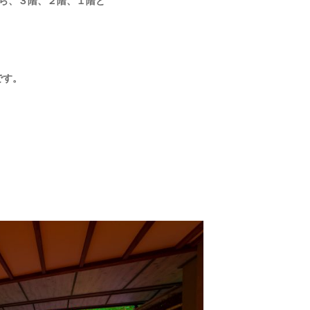
ら、３階、２階、１階と
です。