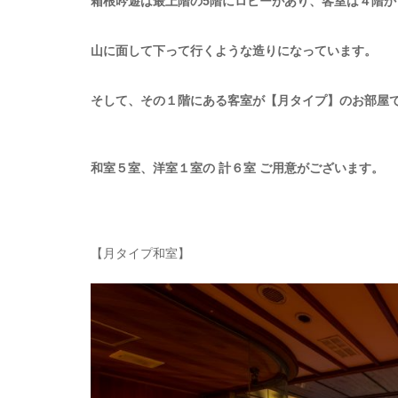
箱根吟遊は最上階の5階にロビーがあり、客室は４階か
山に面して下って行くような造りになっています。
そして、その１階にある客室が【月タイプ】のお部屋
和室５室、洋室１室の 計６室 ご用意がございます。
【月タイプ和室】